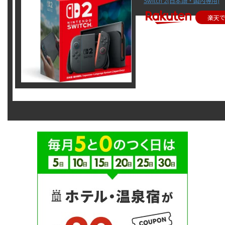
Switch 2(日本語・国内専用)
楽天