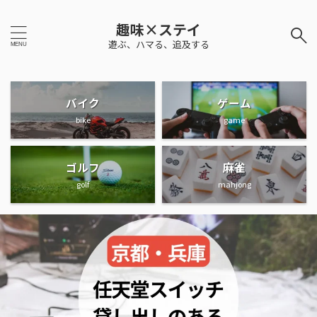
趣味×ステイ
遊ぶ、ハマる、追及する
バイク
ゲーム
bike
game
ゴルフ
麻雀
golf
mahjong