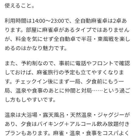
使えること。
利用時間は14:00〜23:00で、全自動麻雀卓は2卓あ
ります。部屋に麻雀卓があるタイプではありません
が、料金を気にせず全自動卓で半荘・東風戦を楽し
めるのはかなり魅力です。
また、予約制なので、事前に電話やフロントで確認
しておけば、麻雀旅行の予定も立てやすくなりま
す。チェックイン後にまず一局、夕食前にもう一
局、温泉や食事のあとに仲間と対局……という過ご
し方もしやすいです。
温泉は大浴場・露天風呂・天然温泉・ジャグジーが
あり、夕食はバイキング＋アルコール飲み放題付き
プランもあります。麻雀・温泉・食事をコスパよく