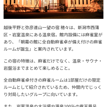
越後平野と弥彦連山一望の宿 穂々は、新潟市西蒲
区・岩室温泉にある温泉宿。館内設備には麻雀室が
あり、「朝霧の館に全自動麻雀卓が備え付けの麻雀
ルームが誕生」と案内されています。
この宿の特徴は、麻雀だけでなく、温泉・サウナ・
岩盤浴までまとめて楽しめること。
全自動麻雀卓付きの麻雀ルームは1部屋だけの限定
ルームとして紹介されているため、仲間内でじっく
り対局したいグループに向いています。
また、岩室温泉の大浴場や源泉100％の露天風呂、