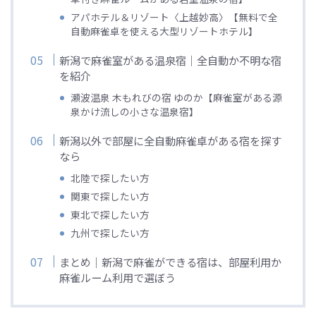
アパホテル＆リゾート〈上越妙高〉【無料で全
自動麻雀卓を使える大型リゾートホテル】
新潟で麻雀室がある温泉宿｜全自動か不明な宿
を紹介
瀬波温泉 木もれびの宿 ゆのか【麻雀室がある源
泉かけ流しの小さな温泉宿】
新潟以外で部屋に全自動麻雀卓がある宿を探す
なら
北陸で探したい方
関東で探したい方
東北で探したい方
九州で探したい方
まとめ｜新潟で麻雀ができる宿は、部屋利用か
麻雀ルーム利用で選ぼう