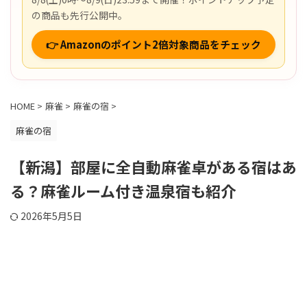
の商品も先行公開中。
👉 Amazonのポイント2倍対象商品をチェック
HOME
>
麻雀
>
麻雀の宿
>
麻雀の宿
【新潟】部屋に全自動麻雀卓がある宿はあ
る？麻雀ルーム付き温泉宿も紹介
2026年5月5日