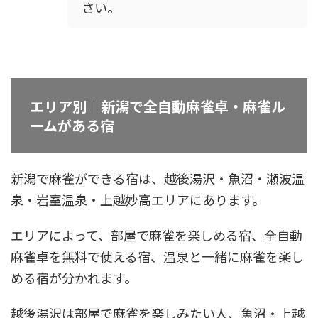
さい。
エリア別｜新潟で全自動麻雀卓・麻雀ル
ームがある宿
新潟で麻雀ができる宿は、越後湯沢・魚沼・瀬波温
泉・岩室温泉・上越妙高エリアにあります。
エリアによって、部屋で麻雀を楽しめる宿、全自動
麻雀卓を無料で使える宿、温泉と一緒に麻雀を楽し
める宿が分かれます。
越後湯沢は部屋で麻雀を楽しみたい人、魚沼・上越