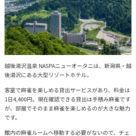
越後湯沢温泉 NASPAニューオータニは、新潟県・越
後湯沢にある大型リゾートホテル。
客室で麻雀を楽しめる貸出サービスがあり、料金は
1日4,400円。現在確認できる貸出は手積み麻雀です
が、部屋でそのまま麻雀を楽しめるのが大きな魅力
です。
館内の麻雀ルームへ移動する必要がないので、チェ