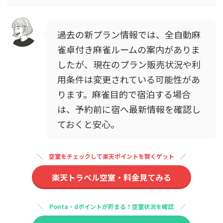
過去の新プラン情報では、全自動麻
雀卓付き麻雀ルームの案内がありま
したが、現在のプラン販売状況や利
用条件は変更されている可能性があ
ります。麻雀目的で宿泊する場合
は、予約前に宿へ最新情報を確認し
ておくと安心。
空室をチェックして楽天ポイントを賢くゲット
楽天トラベル空室・料金見てみる
Ponta・dポイントが貯まる！空室状況を確認