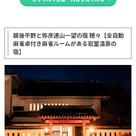
越後平野と弥彦連山一望の宿 穂々【全自動
麻雀卓付き麻雀ルームがある岩室温泉の
宿】