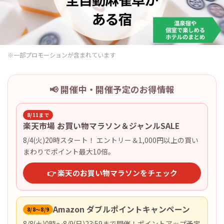
※一部プロモーションが含まれています
📢 開催中・開催予定のお得情報
8/11まで
楽天市場 お買い物マラソン＆ジャンルSALE
8/4(火)20時スタート！ エントリー＆1,000円以上の買い
まわりでポイント最大10倍。
👉 楽天のお買い物マラソンをチェック
Amazon ダブルポイントキャンペーン
8/8〜8/9
8/8(土)0時〜8/9(日)23:59まで開催！ポイントアップ予定