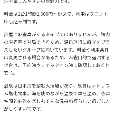
荘を楽しみやすいのが魅力です。
料金は1台1時間1,600円〜税込で、利用はフロント
申し込み制です。
部屋に麻雀卓があるタイプではありませんが、館内
の麻雀室で対局できるため、温泉旅行に麻雀をプラ
スしたいグループに向いています。料金や利用条件
は変更される場合があるため、麻雀目的で宿泊する
場合は、予約時やチェックイン時に確認しておくと
安心。
温泉は日本海を望む大浴場があり、泉質はナトリウ
ム塩化物泉。海を眺めながら温泉で体を温め、夜は
仲間と麻雀を楽しむ――そんな温泉旅行らしい過ごし方
がしやすい宿です。