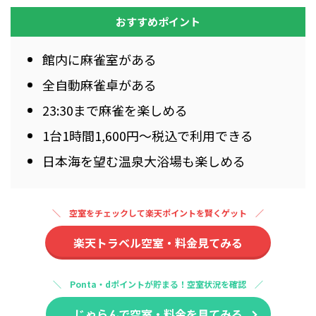
おすすめポイント
館内に麻雀室がある
全自動麻雀卓がある
23:30まで麻雀を楽しめる
1台1時間1,600円〜税込で利用できる
日本海を望む温泉大浴場も楽しめる
空室をチェックして楽天ポイントを賢くゲット
楽天トラベル空室・料金見てみる
Ponta・dポイントが貯まる！空室状況を確認
じゃらんで空室・料金を見てみる