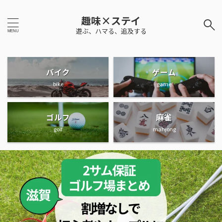
趣味×ステイ
遊ぶ、ハマる、追及する
バイク
ゲーム
bike
game
ゴルフ
麻雀
golf
mahjong