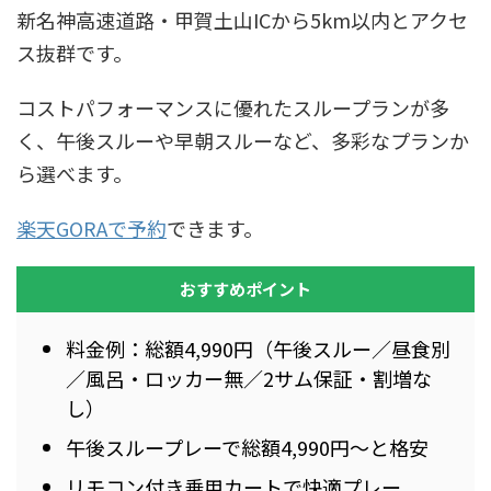
新名神高速道路・甲賀土山ICから5km以内とアクセ
ス抜群です。
コストパフォーマンスに優れたスループランが多
く、午後スルーや早朝スルーなど、多彩なプランか
ら選べます。
楽天GORAで予約
できます。
おすすめポイント
料金例：総額4,990円（午後スルー／昼食別
／風呂・ロッカー無／2サム保証・割増な
し）
午後スループレーで総額4,990円〜と格安
リモコン付き乗用カートで快適プレー