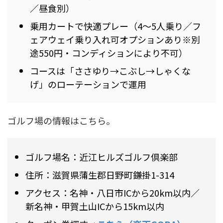
／昼食別）
乗用カートで快適プレー（4〜5人乗り／フ
ェアウェイ乗り入れ可オプションあり※別
途550円・コンディションにより不可）
コースは「ささゆり→こぶし→しゃくな
げ」のローテーションで運用
ゴルフ場の情報はこちら。
ゴルフ場名：近江ヒルズゴルフ倶楽部
住所：滋賀県蒲生郡日野町鎌掛1-314
アクセス：名神・八日市ICから20km以内／
新名神・甲賀土山ICから15km以内